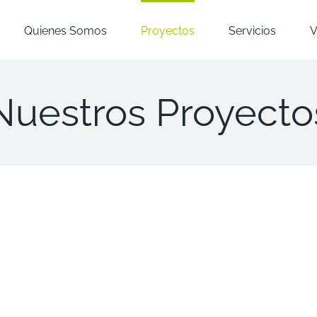
Quienes Somos
Proyectos
Servicios
V
Nuestros Proyecto
encial
Residencial
sidencial San
Residencial
Mediodía
e
ime
Mediodía
Disponible