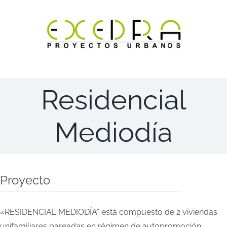
Saltar
al
contenido
Residencial
Mediodía
Proyecto
«RESIDENCIAL MEDIODÍA” está compuesto de 2 viviendas
unifamiliares pareadas en régimen de autopromoción