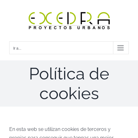
Saltar
al
contenido
Ir a...
Política de
cookies
En esta web se utilizan cookies de terceros y
propias para conseguir que tengas una mejor