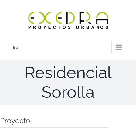
Saltar
al
contenido
Ir a...
Residencial
Sorolla
Proyecto