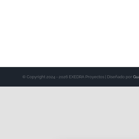
Resid
Medi
Disponible
© Copyright 2024 -
2026 EXEDRA Proyectos | Diseñado por
Gu