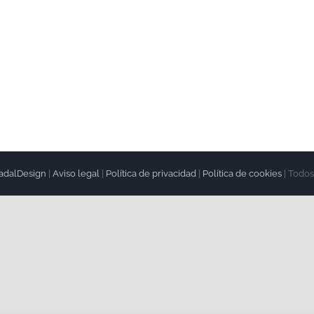
encial
odía
adalDesign
|
Aviso legal
|
Política de privacidad
|
Política de cookies
| Todos