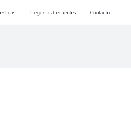
entajas
Preguntas frecuentes
Contacto
Unifamiliar
Peñagrande
En
curso