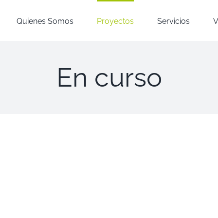
Quienes Somos
Proyectos
Servicios
V
En curso
Residencial
encial
Amparo
1
En
curso