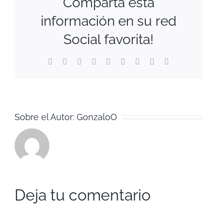
Comparta esta
información en su red
Social favorita!
Facebook
Twitter
Reddit
LinkedIn
WhatsApp
Tumblr
Pinterest
Vk
Correo
electrónico
Sobre el Autor:
GonzaloO
Deja tu comentario