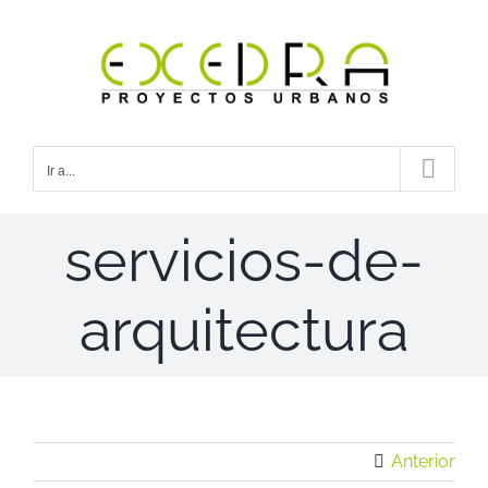
Saltar
al
contenido
Ir a...
servicios-de-
arquitectura
Anterior