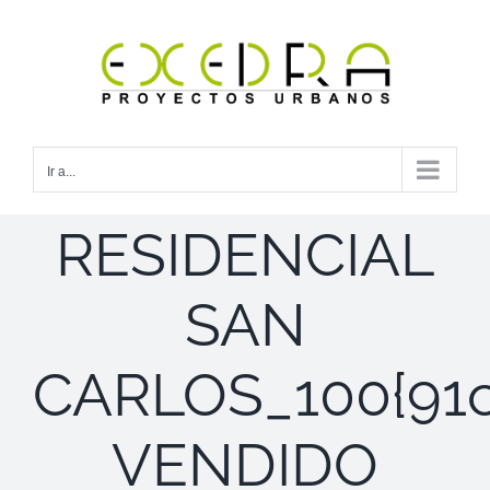
Saltar
al
contenido
Ir a...
RESIDENCIAL
SAN
CARLOS_100{91
VENDIDO