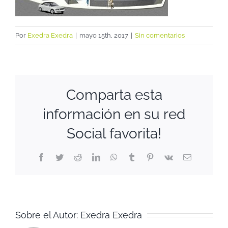
Por
Exedra Exedra
|
mayo 15th, 2017
|
Sin comentarios
Comparta esta
información en su red
Social favorita!
Facebook
Twitter
Reddit
LinkedIn
WhatsApp
Tumblr
Pinterest
Vk
Correo
electrónico
Sobre el Autor:
Exedra Exedra