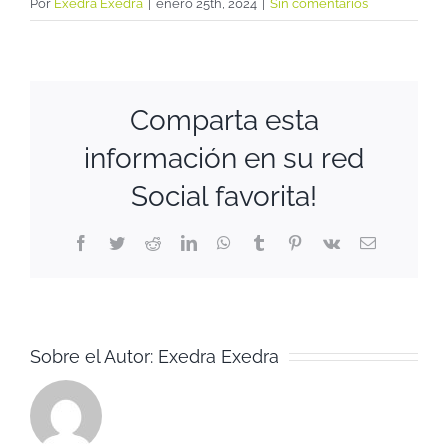
Por
Exedra Exedra
|
enero 25th, 2024
|
Sin comentarios
Comparta esta
información en su red
Social favorita!
Facebook
Twitter
Reddit
LinkedIn
WhatsApp
Tumblr
Pinterest
Vk
Correo
electrónico
Sobre el Autor:
Exedra Exedra