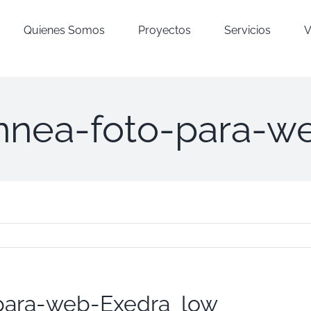
Quienes Somos
Proyectos
Servicios
V
Ennea-foto-para-w
-para-web-Exedra_low