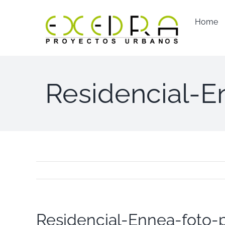
Saltar
al
Home
contenido
Residencial-
Residencial-Ennea-foto