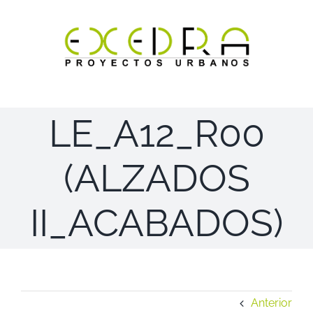
Saltar
al
contenido
LE_A12_R00
(ALZADOS
II_ACABADOS)
Anterior