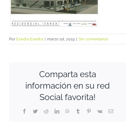
Por
Exedra Exedra
|
marzo 1st, 2019
|
Sin comentarios
Comparta esta
información en su red
Social favorita!
Facebook
Twitter
Reddit
LinkedIn
WhatsApp
Tumblr
Pinterest
Vk
Correo
electrónico