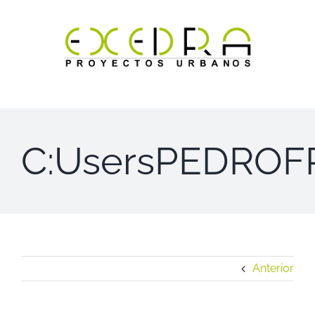
Saltar
al
contenido
C:UsersPEDRO
Anterior