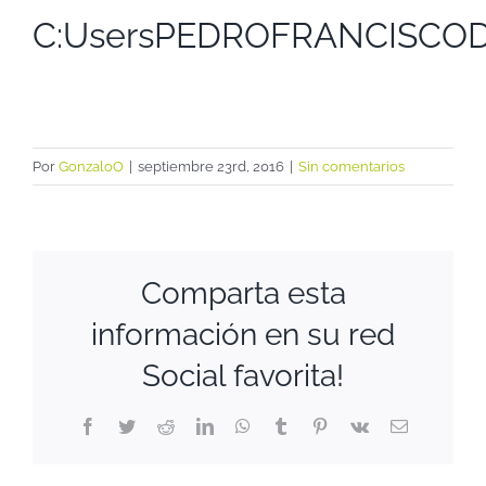
C:UsersPEDROFRANCISCO
Por
GonzaloO
|
septiembre 23rd, 2016
|
Sin comentarios
Comparta esta
información en su red
Social favorita!
Facebook
Twitter
Reddit
LinkedIn
WhatsApp
Tumblr
Pinterest
Vk
Correo
electrónico