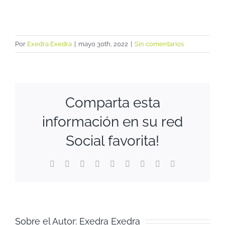
Por
Exedra Exedra
|
mayo 30th, 2022
|
Sin comentarios
Comparta esta
información en su red
Social favorita!
Facebook
Twitter
Reddit
LinkedIn
WhatsApp
Tumblr
Pinterest
Vk
Correo
electrónico
Sobre el Autor:
Exedra Exedra