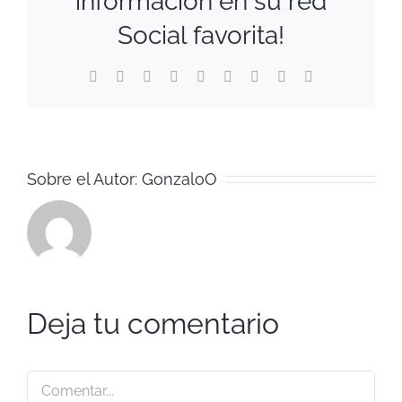
información en su red
Social favorita!
Facebook
Twitter
Reddit
LinkedIn
WhatsApp
Tumblr
Pinterest
Vk
Correo
electrónico
Sobre el Autor:
GonzaloO
Deja tu comentario
Comentar