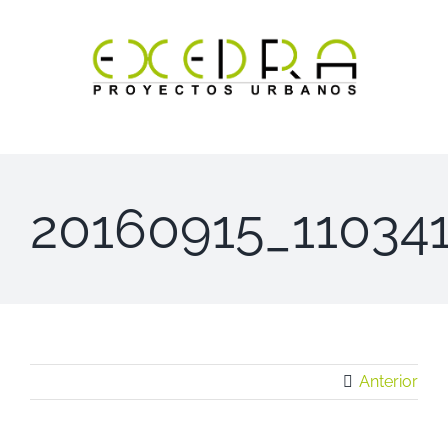
Saltar
al
contenido
20160915_11034
Anterior