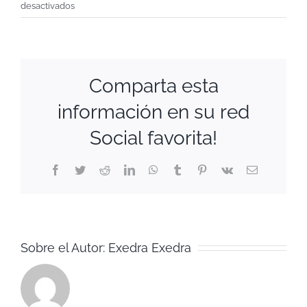
en
desactivados
Promo
Amparo
1
–
Comparta esta
octubre
24
información en su red
Social favorita!
Facebook
Twitter
Reddit
LinkedIn
WhatsApp
Tumblr
Pinterest
Vk
Correo
electrónico
Sobre el Autor:
Exedra Exedra