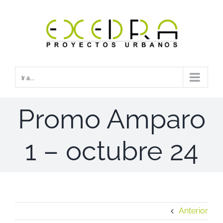
Saltar
al
contenido
Ir a...
Promo Amparo
1 – octubre 24
Anterior